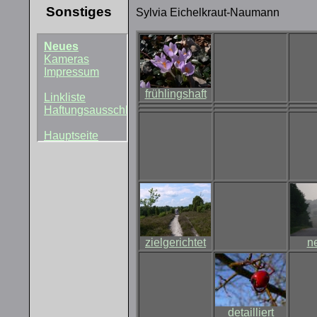
Sonstiges
Sylvia Eichelkraut-Naumann
frühlingshaft
zielgerichtet
n
detailliert