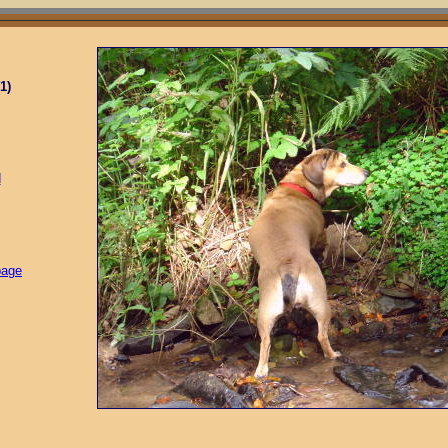
1)
d
page