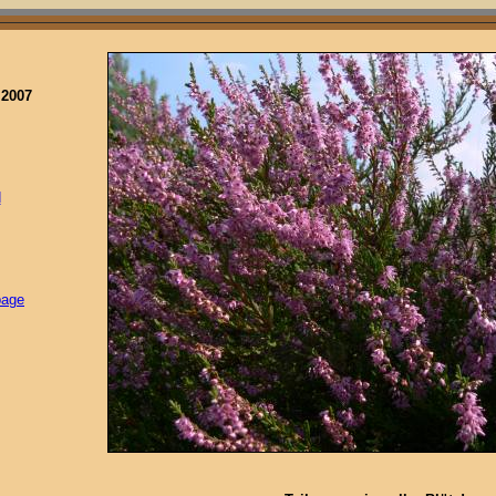
 2007
d
page