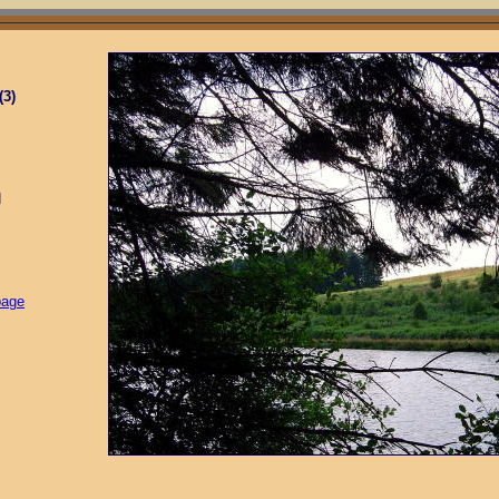
(3)
d
page